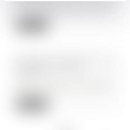
Le Gouvernement a présenté ce
jour aux organisations syndicales
cinq projets...
Lire la suite
Nouveautés sociales BTP : ce qui
change au 1er août 2017
28/08/2017
Même au mois d’août l’actualité
sociale connait des changements.
Les nouveaut...
Lire la suite