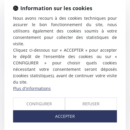
Information sur les cookies
Indemnité de licenciement :
Nous avons recours à des cookies techniques pour
montant revalorisé et ancienneté
assurer le bon fonctionnement du site, nous
modifiée
utilisons également des cookies soumis à votre
28/09/2017
consentement pour collecter des statistiques de
Dans le cadre de la réforme du
visite.
Code du travail par ordonnances,
Cliquez ci-dessous sur « ACCEPTER » pour accepter
la condition...
le dépôt de l'ensemble des cookies ou sur «
CONFIGURER » pour choisir quels cookies
Lire la suite
nécessitant votre consentement seront déposés
(cookies statistiques), avant de continuer votre visite
du site.
Plus d'informations
Loi travail - Ordonnances
CONFIGURER
REFUSER
relatives à la réforme du code du
travail : l'essentiel | service-
ACCEPTER
public.fr
06/09/2017