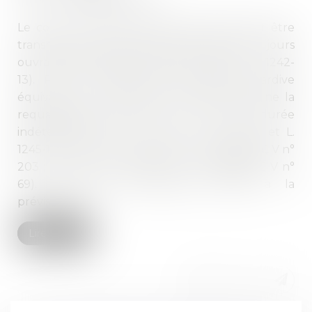
Le contrat à durée déterminée (CDD) doit être
transmis au salarié au plus tard dans les 2 jours
ouvrables suivant l’embauche (c. trav. art. L. 1242-
13). Pour les juges, une transmission tardive
équivaut à une absence d’écrit, qui entraîne la
requalification du CDD en contrat à durée
indéterminée (CDI) (c. trav. art. L. 1242-12 et L.
1245-1 ; cass. soc. 17 juin 2005, n° 03-42596, BC V n°
203 ; cass. soc. 13 mars 2013, n° 11-28687, BC V n°
69). Le projet d’ordonnance relatif à la
prévisibilité...
Lire la suite