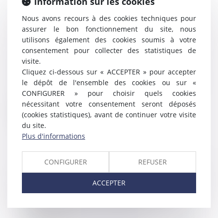
Information sur les cookies
Licencié pour faute grave en
Nous avons recours à des cookies techniques pour
raison de propos déloyaux et
assurer le bon fonctionnement du site, nous
malveillants, tenus sur un site
utilisons également des cookies soumis à votre
Internet, à l'encontre de
consentement pour collecter des statistiques de
l'entreprise
visite.
30/04/2018
Cliquez ci-dessous sur « ACCEPTER » pour accepter
Un directeur artistique d’une
le dépôt de l'ensemble des cookies ou sur «
agence de communication avait
CONFIGURER » pour choisir quels cookies
été licencié pour...
nécessitant votre consentement seront déposés
Lire la suite
(cookies statistiques), avant de continuer votre visite
du site.
Plus d'informations
CONFIGURER
REFUSER
Départ du salarié en cours de
ACCEPTER
préavis : quel effet sur la levée de
la clause de non-concurrence ? -
Éditions Francis Lefebvre
23/04/2018