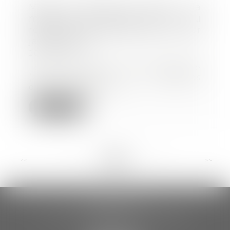
Mise en place du CSE : la
ministre du Travail dit non au
report de la date butoir au 1er
janvier 2020
26/11/2019
Le comité social et économique
(CSE) dispose de capacités
d'intervention, de...
Lire la suite
<<
<
...
11
12
13
14
15
16
17
...
>
>>
CCDA AVOCATS
18 rue Gustave Eiffel – 2ème étage
81000 ALBI