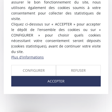
Le DUERP doit être mis à jour
assurer le bon fonctionnement du site, nous
des risques spécifiques au Covid-
utilisons également des cookies soumis à votre
19
consentement pour collecter des statistiques de
06/05/2020
visite.
Cliquez ci-dessous sur « ACCEPTER » pour accepter
Les premières décisions sur les
mesures de protection des
le dépôt de l'ensemble des cookies ou sur «
salariés en cette p...
CONFIGURER » pour choisir quels cookies
nécessitant votre consentement seront déposés
Lire la suite
(cookies statistiques), avant de continuer votre visite
du site.
Plus d'informations
CONFIGURER
REFUSER
Covid-19 : Que se passe-t-il si des
élections professionnelles étaient
ACCEPTER
en cours ou devaient être
organisées ?
29/04/2020
Prise en application de l’article 11
de la loi 2020-290 du 23 mars