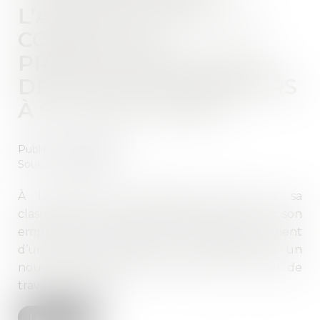
L’ACTION DEVANT LE
CONSEIL DE
PRUD’HOMMES POUR
DES FAITS POSTÉRIEURS
À SA CONCLUSION
Publié le :
10/12/2019
Source :
www.efl.fr
À la suite d’un différend portant sur sa
classification indiciaire, un salarié conclut avec son
employeur une transaction prévoyant versement
d’un rappel de salaire et classement à un
nouveau coefficient. L’exécution du contrat de
travail se poursuit...
Lire la suite