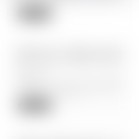
2020 d’urg...
Lire la suite
Forfait jours : combien de jours
de RTT pour les salariés en 2020
?
18/02/2020
Combien de jours seront
travaillés en 2020 ? Combien de
jours de RTT devrez-v...
Lire la suite