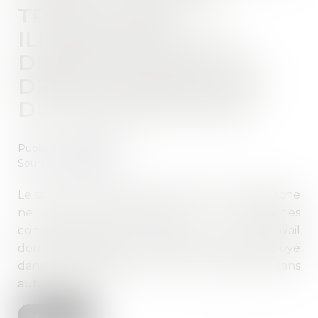
TRAVAILLANT
ILLÉGALEMENT LE
DIMANCHE, MAIS UN
DROIT À RÉPARATION
DU PRÉJUDICE SUBI
Publié le :
30/03/2021
Source :
www.efl.fr
Le salarié travaillant habituellement le dimanche
ne peut prétendre aux contreparties
conventionnelles accordées pour travail
dominical occasionnel. A fortiori s’il a été employé
dans un établissement ouvert le dimanche sans
autorisation...
Lire la suite