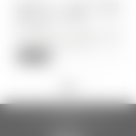
Télétravail : la CNIL vigilante
dans les usages entre
employeurs et salariés
24/11/2020
La CNIL a délivré des
recommandations et des bonnes
pratiques pour respecter...
Lire la suite
<<
<
...
8
9
10
11
12
13
14
...
>
>>
CCDA AVOCATS
18 rue Gustave Eiffel – 2ème étage
81000 ALBI