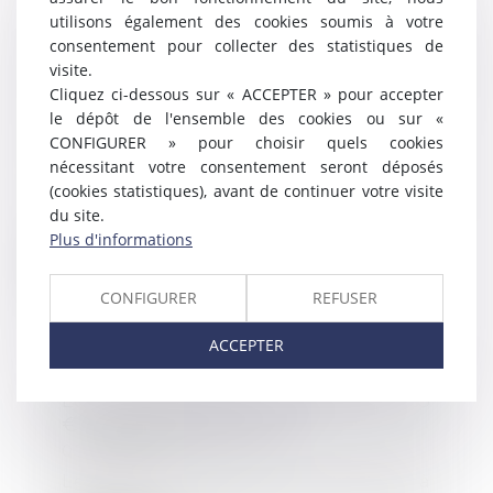
utilisons également des cookies soumis à votre
L’employeur peut-il
consentement pour collecter des statistiques de
unilatéralement décider de ne
visite.
procéder à des réunions du CSE
Cliquez ci-dessous sur « ACCEPTER » pour accepter
que par visioconférence sur toute
le dépôt de l'ensemble des cookies ou sur «
l’année 2021 ?
CONFIGURER » pour choisir quels cookies
03/02/2021
nécessitant votre consentement seront déposés
Le recours à la visioconférence
(cookies statistiques), avant de continuer votre visite
est facilité pour les employeurs
du site.
pendant la d...
Plus d'informations
Lire la suite
CONFIGURER
REFUSER
ACCEPTER
Le Smic horaire est porté à 10,25
€ au 1er janvier 2021
07/01/2021
Le taux horaire du Smic est fixé à