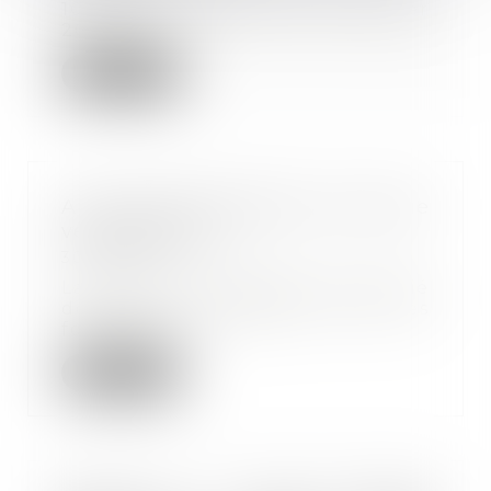
10,25 € à compter du 1er janvier
2021 (au...
Lire la suite
Ai-je le droit d’imposer une tenue
vestimentaire ?
30/12/2020
La tenue vestimentaire du salarié
doit être compatible avec ses
fonctions et...
Lire la suite