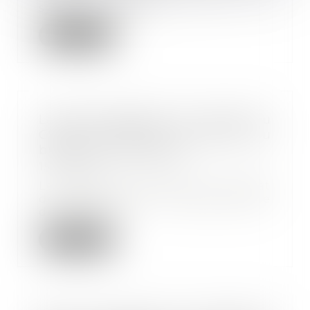
syndicat peut a...
Lire la suite
La date d’adhésion du salarié au
CSP est celle de la remise du
bulletin à l’employeur
15/02/2023
Le salarié qui adhère au contrat
de sécurisation professionnelle
doit être in...
Lire la suite