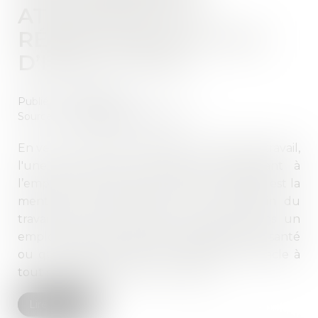
ATTENTION À LA
RÉDACTION DE L’AVIS
D’INAPTITUDE !
Publié le :
04/10/2023
Source :
www.lemag-juridique.com
En vertu de l’article L. 1226-2-1 du Code du travail,
l'une des seules justifications permettant à
l’employeur de rompre le contrat de travail est la
mention expresse dans l'avis du médecin du
travail que tout maintien du salarié dans un
emploi serait gravement préjudiciable à sa santé
ou que l'état de santé du salarié fait obstacle à
tout reclassement dans un emploi...
Lire la suite