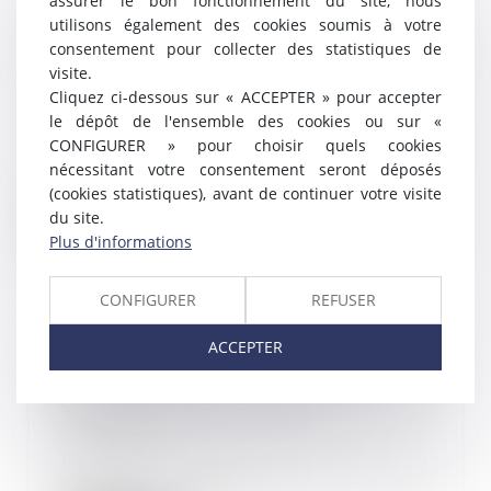
assurer le bon fonctionnement du site, nous
Licenciement pour inaptitude :
utilisons également des cookies soumis à votre
quand l’employeur est-il
consentement pour collecter des statistiques de
dispensé de rechercher un
visite.
reclassement ?
Cliquez ci-dessous sur « ACCEPTER » pour accepter
05/03/2025
le dépôt de l'ensemble des cookies ou sur «
En application de l’article L 1226-
CONFIGURER » pour choisir quels cookies
2-1 du Code du travail, lorsqu’un
nécessitant votre consentement seront déposés
salarié...
(cookies statistiques), avant de continuer votre visite
du site.
Lire la suite
Plus d'informations
CONFIGURER
REFUSER
ACCEPTER
Action syndicale en justice :
distinction entre intérêt collectif
et individuel des salariés
06/02/2025
Dans un arrêt récent, la Cour de
cassation rappelle que si un