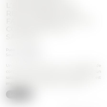
L’ENTREPRISE EST
RESPONSABLE DES
FAITS D’OBSTRUCTION
COMMIS PAR UN
SALARIÉ
Publié le :
01/02/2022
Source :
www.efl.fr
Un fait d’obstruction à une enquête de
concurrence ou à l’instruction commis par un
salarié, intentionnellement ou par négligence, est
imputable à l’entreprise dont il fait partie.
Lire la suite