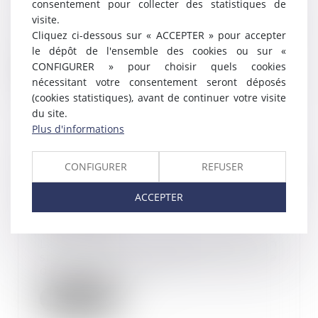
consentement pour collecter des statistiques de
En raison de la poursuite de la
visite.
crise sanitaire liée à la Covid-19,
Cliquez ci-dessous sur « ACCEPTER » pour accepter
les mesur...
le dépôt de l'ensemble des cookies ou sur «
CONFIGURER » pour choisir quels cookies
Lire la suite
nécessitant votre consentement seront déposés
(cookies statistiques), avant de continuer votre visite
du site.
Plus d'informations
Refus d’une mutation pour des
CONFIGURER
REFUSER
raisons religieuses : la
justification de la sanction
ACCEPTER
disciplinaire
08/02/2022
La mutation disciplinaire d’un
salarié ne constitue pas une
discrimination di...
Lire la suite