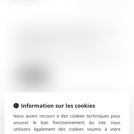
Index de l’égalité professionnelle
à publier avant le 1er mars
23/02/2022
Chaque année au plus tard le 1er
mars, les entreprises d’au moins
50 salariés...
Lire la suite
Information sur les cookies
Covid-19 : reconduction des
Nous avons recours à des cookies techniques pour
mesures permettant la prise de
assurer le bon fonctionnement du site, nous
repas sur les lieux de travail
utilisons également des cookies soumis à votre
16/02/2022