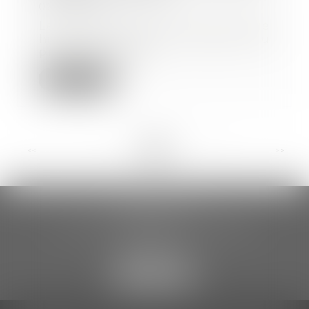
06/01/2022
Le Ministère du Travail a publié
hier la nouvelle version du
protocole sanita...
Lire la suite
<<
<
...
4
5
6
7
8
9
10
...
>
>>
CCDA AVOCATS
18 rue Gustave Eiffel – 2ème étage
81000 ALBI