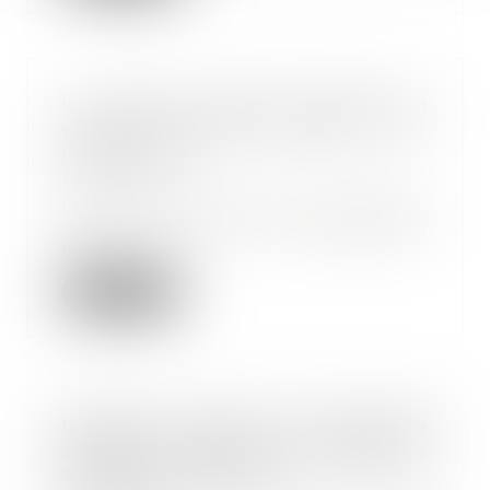
Un décret permet l’entrée en
vigueur du titre-mobilités le 1er
janvier 2022
11/01/2022
La loi d’orientation des mobilités,
dite loi LOM (JO du 26/12/2019)
permet l’...
Lire la suite
Nouvelle version du protocole
sanitaire et télétravail obligatoire
à partir du 3 janvier