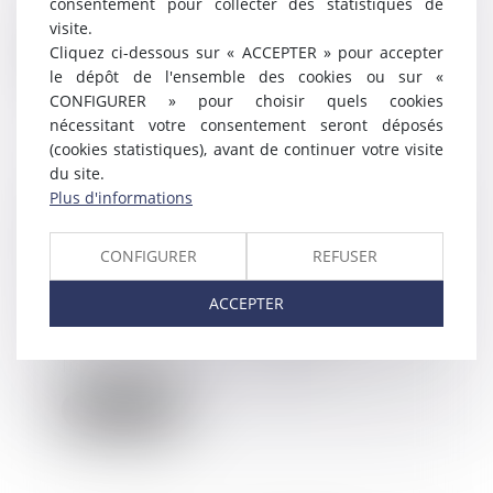
consentement pour collecter des statistiques de
contenir l’épidémie...
visite.
Cliquez ci-dessous sur « ACCEPTER » pour accepter
Lire la suite
le dépôt de l'ensemble des cookies ou sur «
CONFIGURER » pour choisir quels cookies
nécessitant votre consentement seront déposés
(cookies statistiques), avant de continuer votre visite
du site.
Le reclassement préalable au
Plus d'informations
licenciement économique ne doit
pas être confondu avec un
CONFIGURER
REFUSER
recrutement
13/10/2020
ACCEPTER
Dans le cadre du processus de
reclassement préalable au
licenciement économiq...
Lire la suite