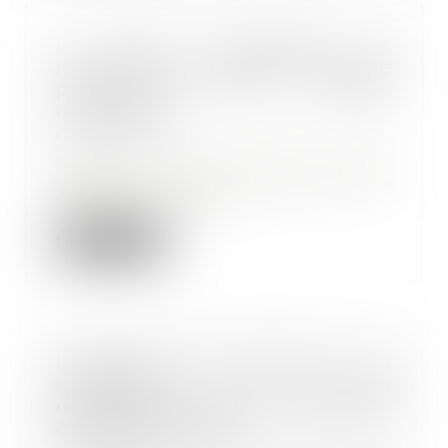
La faute inexcusable est
reconnue lorsque les mesures de
prévention sont jugées
insuffisantes
07/10/2020
Dans un récent arrêt, la Cour
d'appel de Paris estime que la
faute inexcusabl...
Lire la suite
Licenciement économique : la
recherche d'un
reclassement dans le groupe doit
être personnalisée