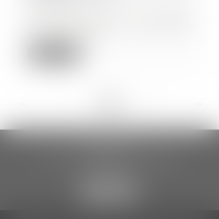
22/09/2020
Lorsque l'entreprise qui envisage
un licenciement économique
appartient à un...
Lire la suite
<<
<
...
9
10
11
12
13
14
15
...
>
>>
CCDA AVOCATS
18 rue Gustave Eiffel – 2ème étage
81000 ALBI