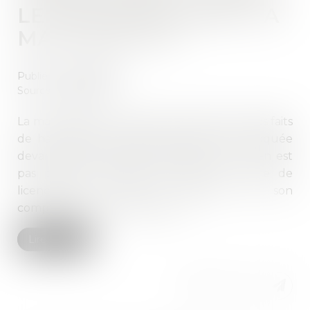
LE JUGE RECONNAÎT LA
MAUVAISE FOI
Publié le :
20/10/2020
Source :
www.efl.fr
La mauvaise foi du salarié ayant dénoncé des faits
de harcèlement moral, qui peut être invoquée
devant le juge même si l’employeur ne s’en est
pas prévalu expressément dans la lettre de
licenciement, peut se déduire de son
comportement contradictoire...
Lire la suite