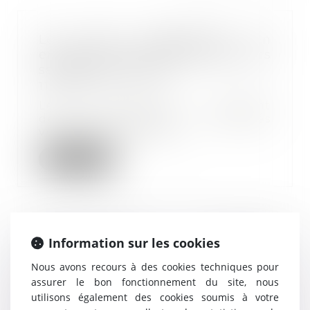
Les tests antigéniques en
entreprise sont autorisés pour les
salariés volontaires
11/11/2020
Les entreprises peuvent
désormais proposer aux salariés
volontaires de réalis...
Lire la suite
Information sur les cookies
Reconfinement : nouvelles
attestations de déplacement
Nous avons recours à des cookies techniques pour
04/11/2020
assurer le bon fonctionnement du site, nous
Une nouvelle fois, les
utilisons également des cookies soumis à votre
déplacements sont limités afin de