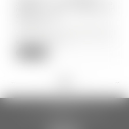
jusqu’où personnaliser la
recherche d’un reclassement
dans le groupe ?
27/04/2021
L’employeur qui recherche des
postes disponibles au sein du
groupe pour le re...
Lire la suite
<<
<
...
7
8
9
10
11
12
13
...
>
>>
CCDA AVOCATS
18 rue Gustave Eiffel – 2ème étage
81000 ALBI