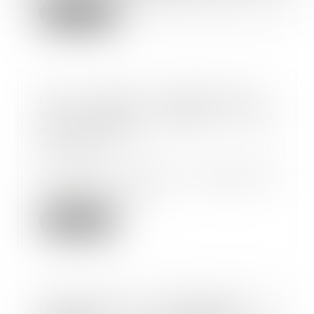
Lire la suite
Index égalité professionnelle :
une nouvelle obligation dans
quelques jours
05/05/2021
En mars dernier nous vous
informions que vos obligations
relatives à l’index...
Lire la suite
Licenciement économique :