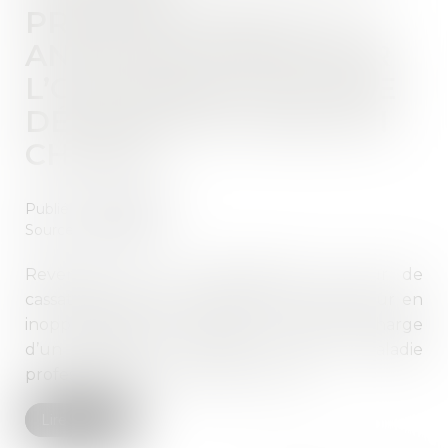
PROFESSIONNELLE : 5
ANS POUR CONTESTER
L’OPPOSABILITÉ D’UNE
DÉCISION DE PRISE EN
CHARGE
Publié le :
18/05/2021
Source :
www.efl.fr
Revenant sur sa jurisprudence, la Cour de
cassation décide que l’action de l’employeur en
inopposabilité d’une décision de prise en charge
d’un accident du travail ou d’une maladie
professionnelle se prescrit par 5 ans...
Lire la suite