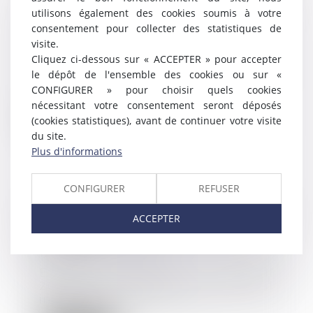
prolongée : interdit si l’origine de
utilisons également des cookies soumis à votre
l’absence est imputable à
consentement pour collecter des statistiques de
l’employeur
visite.
09/06/2021
Cliquez ci-dessous sur « ACCEPTER » pour accepter
Les absences répétées ou
le dépôt de l'ensemble des cookies ou sur «
prolongées peuvent désorganiser
CONFIGURER » pour choisir quels cookies
la bonne marche de l...
nécessitant votre consentement seront déposés
(cookies statistiques), avant de continuer votre visite
Lire la suite
du site.
Plus d'informations
CONFIGURER
REFUSER
Télétravail : extension de l'accord
ACCEPTER
national interprofessionnel du 26
novembre 2020
12/05/2021
Etendu par arrêté du 2 avril
2021, l’accord national
interprofessionnel du 26...