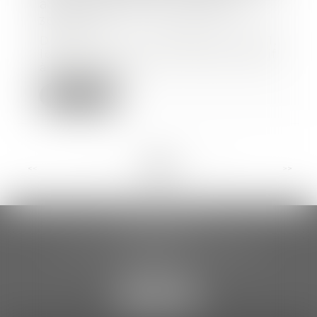
à la Covid sont harmonisées
30/09/2021
Depuis le 3 septembre 2021,
lorsqu'un enfant est testé positif
à la Covid-19,...
Lire la suite
<<
<
...
8
9
10
11
12
13
14
...
>
>>
CCDA AVOCATS
18 rue Gustave Eiffel – 2ème étage
81000 ALBI