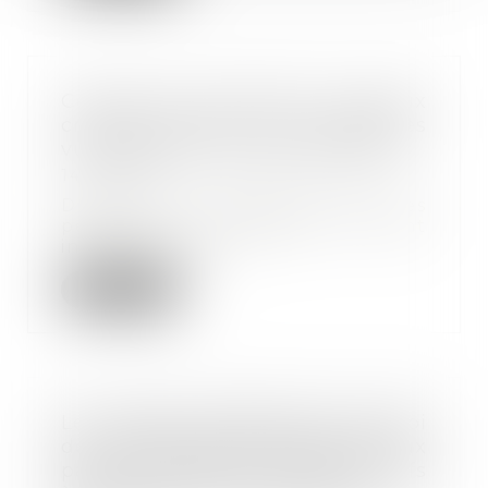
Coronavirus (Covid-19) : nouveaux
critères d’accès des personnes
vulnérables à l’activité partielle
14/10/2021
Depuis le 27 septembre 2021, les
personnes vulnérables ne sont
indemnisées au...
Lire la suite
Les règles dérogatoires d'octroi
des indemnités journalières aux
parents d'enfants testés positifs