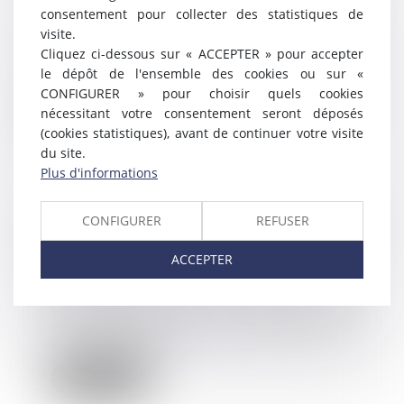
consentement pour collecter des statistiques de
13/01/2022
visite.
A partir de 2022, les particuliers
Cliquez ci-dessous sur « ACCEPTER » pour accepter
pourront bénéficier d’une avance
le dépôt de l'ensemble des cookies ou sur «
immédiate...
CONFIGURER » pour choisir quels cookies
Lire la suite
nécessitant votre consentement seront déposés
(cookies statistiques), avant de continuer votre visite
du site.
Plus d'informations
CONFIGURER
REFUSER
Cadeaux et bons d’achat 2021 : le
plafond d’exonération augmenté
ACCEPTER
!
02/12/2021
Les cadeaux et bons d’achat que
vous distribuez aux salariés de
votre entrepr...
Lire la suite