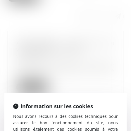
Arrêt-maladie : qu'en est-il du
versement des primes ?
24/02/2022
Prime d’ancienneté, prime de 13e
mois, prime d’assiduité, prime de
participat...
Lire la suite
Information sur les cookies
Nous avons recours à des cookies techniques pour
assurer le bon fonctionnement du site, nous
Sécurité sociale : tous les
utilisons également des cookies soumis à votre
changements au 1er janvier 2022