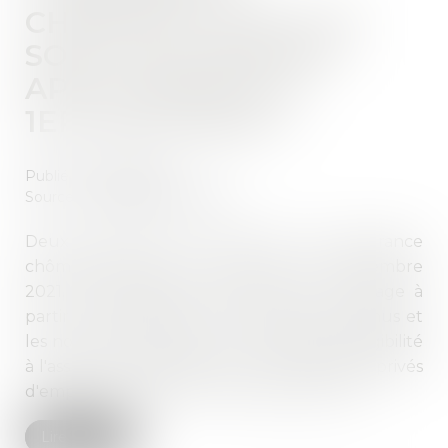
CHÔMAGE : QUELLES
SONT LES MESURES
APPLICABLES AU
1ER DÉCEMBRE ?
Publié le :
09/12/2021
Source :
www.service-public.fr
Deux mesures de la réforme de l'assurance
chômage entrent en vigueur le 1er décembre
2021. La dégressivité de l'allocation chômage à
partir du 7e mois pour les plus hauts revenus et
les nouvelles règles sur les conditions d'éligibilité
à l'assurance chômage pour les travailleurs privés
d'emploi à compter du 1er décembre 2021.
Lire la suite