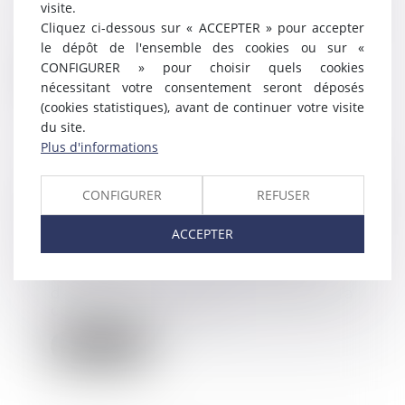
visite.
La notification des taux modulés
d’assurance chômage, en
Cliquez ci-dessous sur « ACCEPTER » pour accepter
application du dispo...
le dépôt de l'ensemble des cookies ou sur «
CONFIGURER » pour choisir quels cookies
Lire la suite
nécessitant votre consentement seront déposés
(cookies statistiques), avant de continuer votre visite
du site.
Plus d'informations
Le transfert du recouvrement des
CONFIGURER
REFUSER
cotisations Agirc-Arrco aux
Urssaf à nouveau reporté ?
ACCEPTER
14/07/2022
Dans un rapport d'information en
date du 21 juin 2022, la
commission des affa...
Lire la suite