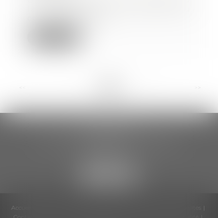
la limitation de la durée du
contrôle Urssaf à...
Lire la suite
<<
<
...
6
7
8
9
10
11
12
...
>
>>
CCDA AVOCATS
18 rue Gustave Eiffel – 2ème étage
81000 ALBI
Accueil
Cabinet
Équipe
Compétences
Honoraires
Actualités
Contactez-nous
Politique de cookies
Politique de confidentialité