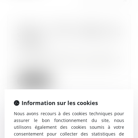
Quant au délai imparti pour
s’opposer à une contrainte de
l’Urssaf
08/08/2022
Le cotisant dispose d’un délai de
15 jours pour former opposition à
une contr...
Lire la suite
Information sur les cookies
Nous avons recours à des cookies techniques pour
Modulation de la contribution
assurer le bon fonctionnement du site, nous
d’assurance chômage
utilisons également des cookies soumis à votre
21/07/2022
consentement pour collecter des statistiques de