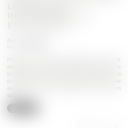
LES MESURES
INTÉRESSANT LES
EMPLOYEURS
Publié le :
28/07/2022
Source :
www.efl.fr
Présenté en Conseil des ministres le 7 juillet et
déposé dans la foulée à l’Assemblée nationale, le
projet de loi portant mesures d’urgence pour la
protection du pouvoir d’achat laisse la part belle
aux employeurs pour améliorer le sort de leurs
salariés...
Lire la suite