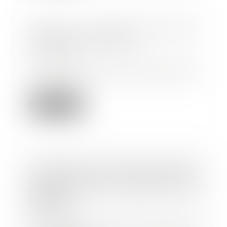
Durée du contrôle Urssaf dans
les petites entreprises
07/07/2022
La durée du contrôle Urssaf est
toujours limitée à 3 mois pour les
entreprise...
Lire la suite
La durée du contrôle Urssaf est
encore limitée à 3 mois pour les
entreprises de moins de 20
salariés
29/06/2022
L’expérimentation ayant étendu