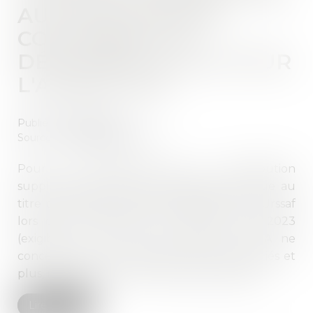
AUX EMPLOYEURS
CONCERNÉS DE
DÉCLARER LA CSA POUR
L'ANNÉE 2022
Publié le :
20/03/2023
Source :
efl.businesscomm.fr
Pour la première fois, la contribution
supplémentaire à l’apprentissage (CSA) due au
titre de l’année 2022 sera collectée par l’Urssaf
lors de la déclaration en DSN de mars 2023
(exigible le 5 ou 15 avril 2023). La CSA ne
concerne que les employeurs de 250 salariés et
plus, redevables de la taxe d’apprentissage...
Lire la suite