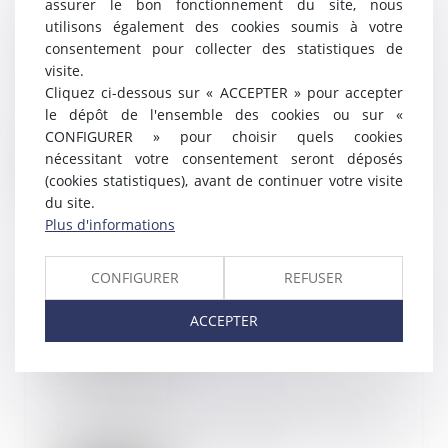
assurer le bon fonctionnement du site, nous
Contrôle Urssaf : les nouvelles
utilisons également des cookies soumis à votre
règles à connaître
consentement pour collecter des statistiques de
15/05/2023
visite.
Les cotisants doivent être
Cliquez ci-dessous sur « ACCEPTER » pour accepter
informés de la mise en place d’un
le dépôt de l'ensemble des cookies ou sur «
contrôle de l’Ur...
CONFIGURER » pour choisir quels cookies
nécessitant votre consentement seront déposés
Lire la suite
(cookies statistiques), avant de continuer votre visite
du site.
Plus d'informations
CONFIGURER
REFUSER
Titres-restaurant : quelles
conséquences lorsque la
ACCEPTER
participation patronale est
inférieure à 50 % ?
27/03/2023
La participation patronale au
financement des titres-
restaurant constitue un...