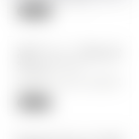
Lire la suite
Vérification et correction des
DSN : la compétence
des Urssaf est élargie
18/01/2023
Les Urssaf se voient reconnaître
le droit de vérifier et corriger les
DSN pou...
Lire la suite