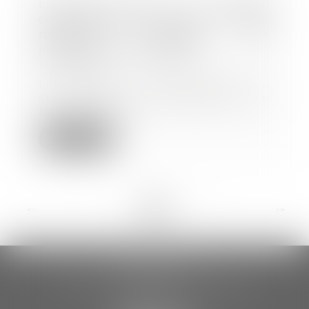
LFSS pour 2023 : le Conseil
constitutionnel censure deux
mesures relatives aux
indemnités journalières
11/01/2023
Le Conseil constitutionnel a
censuré hier des dispositions de
la loi de finan...
Lire la suite
<<
<
...
3
4
5
6
7
8
9
...
>
>>
CCDA AVOCATS
18 rue Gustave Eiffel – 2ème étage
81000 ALBI