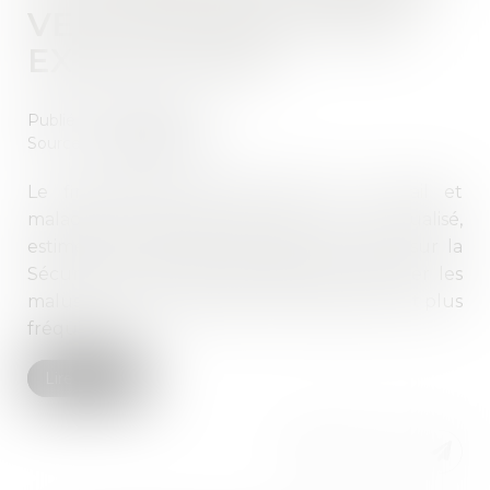
VEUT DES PUNITIONS
EXEMPLAIRES
Publié le :
10/10/2018
Source :
www.lesechos.fr
Le financement des accidents du travail et
maladies professionnelles est trop mutualisé,
estime la Cour. Dans son rapport annuel sur la
Sécurité sociale, elle demande de renforcer les
malus sur les entreprises où les sinistres sont plus
fréquents...
Lire la suite