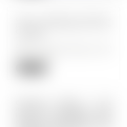
Urssaf : Nécessaire Formalisme
De L’acte De Signification D’une
Contrainte
11/07/2018
Dans un arrêt rendu le 21 juin
2018, la deuxième chambre civile
de la Cour de...
Lire la suite
Contrainte URSSAF : des
informations incomplètes dans
l'acte de signification d'une
contrainte peuvent-elles être