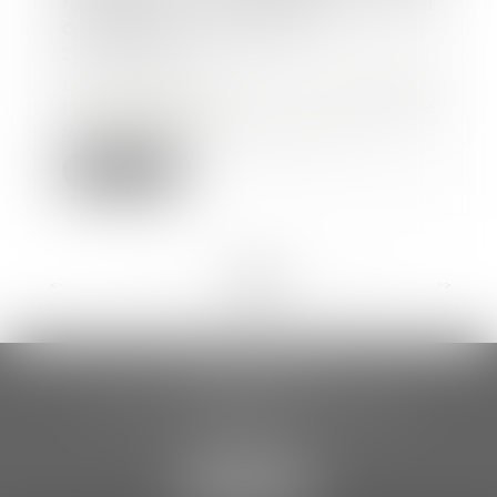
rattrapées par les mentions de la
contrainte elle-même ?
27/06/2018
La contrainte est le moyen de
recouvrement forcé
généralement utilisé par l’U...
Lire la suite
<<
<
...
16
17
18
19
20
21
22
>
>>
CCDA AVOCATS
18 rue Gustave Eiffel – 2ème étage
81000 ALBI