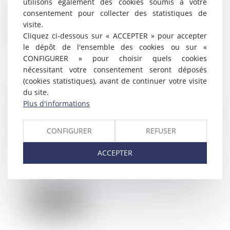
utilisons également des cookies soumis à votre
électromagnétiques a été reco...
consentement pour collecter des statistiques de
visite.
Lire la suite
Cliquez ci-dessous sur « ACCEPTER » pour accepter
le dépôt de l'ensemble des cookies ou sur «
CONFIGURER » pour choisir quels cookies
nécessitant votre consentement seront déposés
(cookies statistiques), avant de continuer votre visite
Déclarations sociales -
du site.
Employeur : c'est à vous d'affilier
Plus d'informations
le salarié à un régime de retraite
complémentaire - service-
CONFIGURER
REFUSER
public.fr
31/08/2018
ACCEPTER
L'employeur a l'obligation de
procéder lui-même à l'affiliation
de ses salari...
Lire la suite