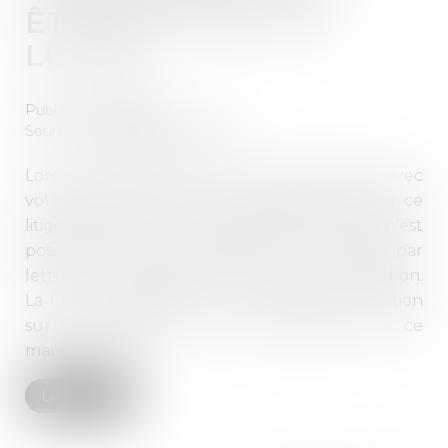
ÊTRE NOTIFIÉ PAR
LETTRE
Publié le :
13/11/2018
Source :
www2.editions-tissot.fr
Lorsqu’un différend naît du licenciement, avec
votre salarié, vous avez la possibilité de régler ce
litige en signant une transaction. Mais cela n’est
possible que si le licenciement a été notifié par
lettre recommandée avec accusé de réception.
La Cour de cassation n’a pas modifié sa position
sur cette exigence, ni la conséquence de ce
manquement...
Lire la suite