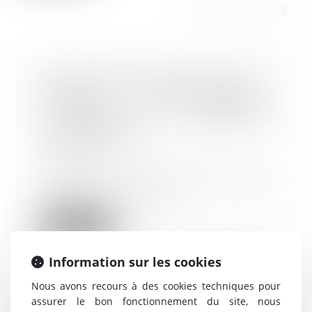
Les entreprises d'au moins 50
salariés « accidentogènes »
concernées par la pénalité
« pénibilité » à compter du
1er janvier 2019
05/12/2018
Les ordonnances Macron du 22
septembre 2017 ont prévu
d’élargir l’obligation...
Lire la suite
Information sur les cookies
Nous avons recours à des cookies techniques pour
assurer le bon fonctionnement du site, nous
Licenciement nul pour violation