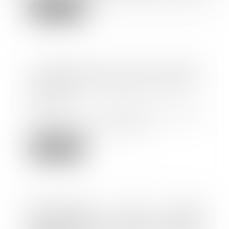
Lire la suite
Le plafond de la sécurité sociale
2019 pourrait s'élever à 40 524 €
07/11/2018
D’après le rapport de la
Commission des comptes de la
Sécurité sociale (CCSS)...
Lire la suite
Présomption de faute
inexcusable de l’employeur pour