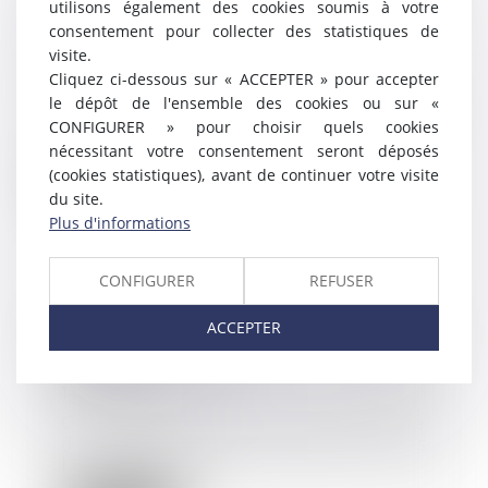
utilisons également des cookies soumis à votre
d'une liberté fondamentale :
consentement pour collecter des statistiques de
l'indemnisation est forfaitaire
visite.
28/11/2018
Cliquez ci-dessous sur « ACCEPTER » pour accepter
Le licenciement prononcé en cas
le dépôt de l'ensemble des cookies ou sur «
de violation d’une liberté
CONFIGURER » pour choisir quels cookies
fondamentale est n...
nécessitant votre consentement seront déposés
(cookies statistiques), avant de continuer votre visite
Lire la suite
du site.
Plus d'informations
CONFIGURER
REFUSER
Un cadre peut avoir droit au
ACCEPTER
paiement de ses heures
supplémentaires
13/11/2018
Ce n’est pas parce qu’il bénéficie
du statut de cadre, dans
l’entreprise, qu’...