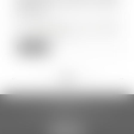
défaut de formation à un poste
dangereux
31/10/2018
La présomption de faute
inexcusable instituée par l'article
L. 4154-3 du Code...
Lire la suite
<<
<
...
53
54
55
56
57
58
59
...
>
>>
CCDA AVOCATS
18 rue Gustave Eiffel – 2ème étage
81000 ALBI