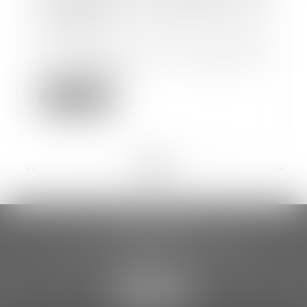
signalement préalable du risque
06/04/2023
La notion de faute inexcusable
de l’employeur a été définie par
la jurisprude...
Lire la suite
<<
<
...
10
11
12
13
14
15
16
...
>
>>
CCDA AVOCATS
18 rue Gustave Eiffel – 2ème étage
81000 ALBI