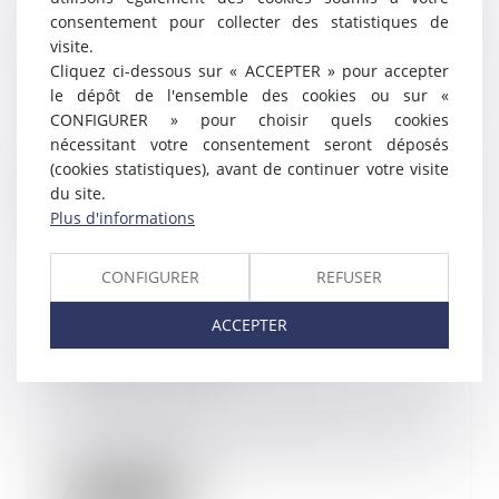
Quelle valeur pour l’attestation
consentement pour collecter des statistiques de
anonymisée d’un salarié produite
visite.
par l’employeur ?
Cliquez ci-dessous sur « ACCEPTER » pour accepter
15/05/2023
le dépôt de l'ensemble des cookies ou sur «
En principe, les attestations
CONFIGURER » pour choisir quels cookies
produites en justice doivent
nécessitant votre consentement seront déposés
remplir les exigen...
(cookies statistiques), avant de continuer votre visite
du site.
Lire la suite
Plus d'informations
CONFIGURER
REFUSER
ACCEPTER
Contrôle Urssaf : les nouvelles
règles à connaître
15/05/2023
Les cotisants doivent être
informés de la mise en place d’un
contrôle de l’Ur...