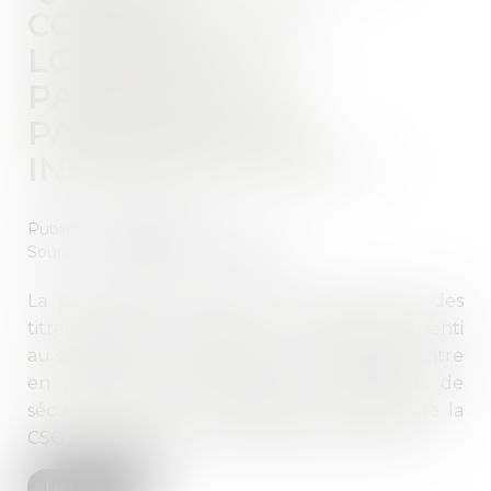
CONSÉQUENCES
LORSQUE LA
PARTICIPATION
PATRONALE EST
INFÉRIEURE À 50 % ?
Publié le :
27/03/2023
Source :
www.editions-legislatives.fr
La participation patronale au financement des
titres-restaurant constitue un avantage consenti
au salarié en contrepartie de son travail qui entre
en principe dans l’assiette des cotisations de
sécurité sociale et contributions alignées, de la
CSG et de la CRDS et de l’impôt sur le revenu...
Lire la suite