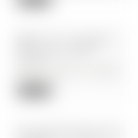
Lire la suite
Absence de PV de carence :
survie du préjudice «
nécessairement causé »
05/05/2023
Pendant des années, la Chambre
Sociale de la Cour de Cassation
jugeait que ce...
Lire la suite
Pas de présomption de faute
inexcusable à défaut de