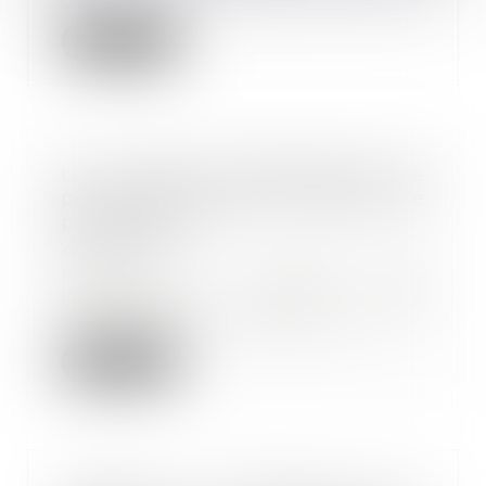
Lire la suite
Le mi-temps thérapeutique ne
peut pas minorer la prime de
participation
25/10/2023
Fondant sa décision sur
l’interdiction de toute
discrimination en raison de l...
Lire la suite