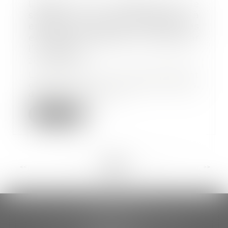
L’absence de réception par le
salarié de sa convocation à
entretien préalable ne remet pas
en cause le respect du délai par
l’employeur
20/10/2023
La procédure de licenciement
obéit à un formalisme précis,
destiné principale...
Lire la suite
<<
<
...
8
9
10
11
12
13
14
...
>
>>
CCDA AVOCATS
18 rue Gustave Eiffel – 2ème étage