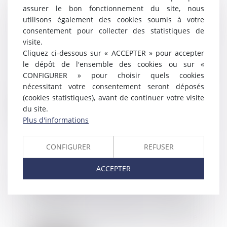
assurer le bon fonctionnement du site, nous
Pas de saisine du Conseil de
utilisons également des cookies soumis à votre
Prud'hommes à défaut de
consentement pour collecter des statistiques de
carence de l'employeur suite à
visite.
une alerte
Cliquez ci-dessous sur « ACCEPTER » pour accepter
20/11/2023
le dépôt de l'ensemble des cookies ou sur «
En application de l’article L 2312-
CONFIGURER » pour choisir quels cookies
59 du Code du travail, si un
nécessitant votre consentement seront déposés
membre de la...
(cookies statistiques), avant de continuer votre visite
du site.
Lire la suite
Plus d'informations
CONFIGURER
REFUSER
ACCEPTER
La technique du "client mystère"
validée par la Cour de cassation
02/11/2023
Lorsqu’un employeur envisage
de licencier un salarié pour faute
grave, c’est-...