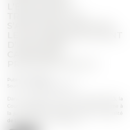
L’ÉGALITÉ DE
TRAITEMENT NE
S’APPLIQUE QU’ENTRE
LES SALARIÉS RELEVANT
D’UNE MÊME
CATÉGORIE
PROFESSIONNELLE
Publié le :
16/10/2023
Source :
www.lemag-juridique.com
Dans une décision rendue le 4 octobre 2023, la
Cour de cassation rend une décision conforme à
la jurisprudence constante, concernant l’égalité
de traitement entre les salariés...