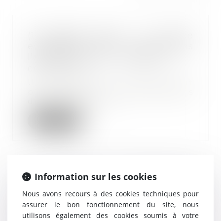
(1) Salariés épiés : la justice
européenne met le droit dans
l’œil des patrons - Libération
08/09/2017
Un employeur n’a pas tout
pouvoir sur les communications
d’un salarié sur le...
Lire la suite
Information sur les cookies
Loi travail - Ordonnances
relatives à la réforme du code du
Nous avons recours à des cookies techniques pour
travail : l'essentiel | service-
assurer le bon fonctionnement du site, nous
public.fr
utilisons également des cookies soumis à votre