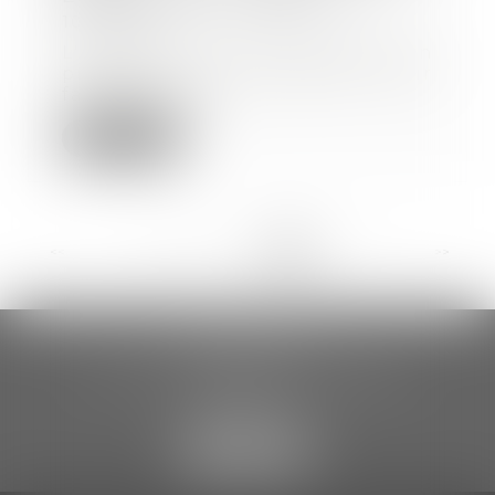
10/08/2017
L'employeur n'a pas à prouver un
préjudice pour licencier pour
faute grave un...
Lire la suite
<<
<
...
66
67
68
69
70
71
72
>
>>
CCDA AVOCATS
18 rue Gustave Eiffel – 2ème étage
81000 ALBI