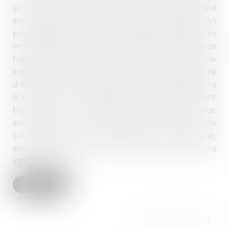
autres. Ce sont ceux qui en ont le plus besoin qui
en bénéficient le moins... Le système de formation
professionnelle français défavorise les salariés les
moins qualifiés. L'une des explications serait que
l'appétence croîtrait avec le niveau de diplôme
initial. Une étude que vient de publier le Centre
d'études et de recherches sur les qualifications
(Céreq) à partir du dispositif d'enquête Defis vient
tordre le cou à cette idée. On y découvre par
exemple que 72 % des employés de commerce
souhaitent se former dans les cinq années à venir,
soit autant que chez les cadres et professions
intellectuelles...
Lire la suite