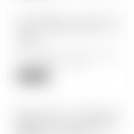
La tarification AT se met à jour
de la réforme du calcul de
l'effectif « sécurité sociale » - RF
SOCIAL
15/08/2017
Par deux décrets du 9 mai 2017,
les pouvoirs publics ont
profondément modifié...
Lire la suite
Faute grave du salarié qui
travaille pour un concurrent
pendant ses congés payés -
Éditions Francis Lefebvre