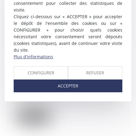
06/09/2017
consentement pour collecter des statistiques de
visite.
Le Gouvernement a présenté ce
Cliquez ci-dessous sur « ACCEPTER » pour accepter
jour aux organisations syndicales
cinq projets...
le dépôt de l'ensemble des cookies ou sur «
CONFIGURER » pour choisir quels cookies
Lire la suite
nécessitant votre consentement seront déposés
(cookies statistiques), avant de continuer votre visite
du site.
Plus d'informations
Nouveautés sociales BTP : ce qui
CONFIGURER
REFUSER
change au 1er août 2017
28/08/2017
ACCEPTER
Même au mois d’août l’actualité
sociale connait des changements.
Les nouveaut...
Lire la suite