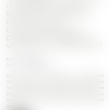
: LE CONSEIL D'ETAT
SUSPEND LES RÈGLES
DE CALCUL DE
L'ALLOCATION QUI
DEVAIENT ENTRER EN
VIGUEUR LE 1ER JUILLET
Publié le :
01/07/2021
Source :
www.francetvinfo.fr
Saisi par plusieurs syndicats qui contestaient
cette réforme, le juge des référés a estimé que
"les incertitudes sur la situation économique ne
permettent pas de mettre en place" ce nouveau
mode de calcul du montant de l'indemnisation
chômage...