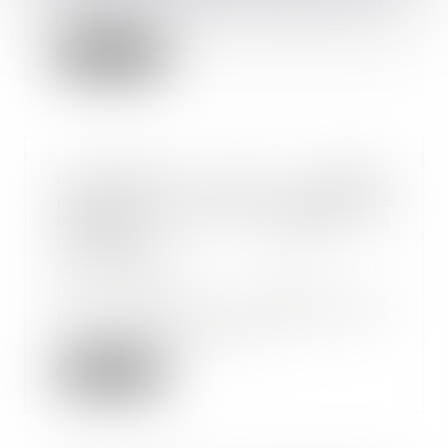
individuel...
Lire la suite
Licenciement pour absence
prolongée : interdit si l’origine de
l’absence est imputable à
l’employeur
09/06/2021
Les absences répétées ou
prolongées peuvent désorganiser
la bonne marche de l...
Lire la suite