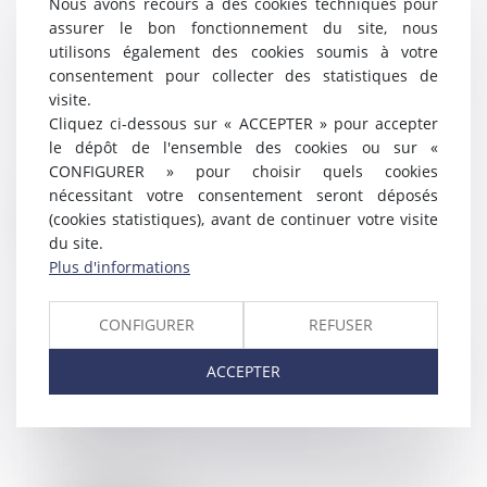
Nous avons recours à des cookies techniques pour
assurer le bon fonctionnement du site, nous
Activité partielle : quelle
utilisons également des cookies soumis à votre
indemnisation à partir de
consentement pour collecter des statistiques de
juin 2021 ?
visite.
30/06/2021
Cliquez ci-dessous sur « ACCEPTER » pour accepter
Pour les entreprises les plus
le dépôt de l'ensemble des cookies ou sur «
impactées par l’épidémie de
CONFIGURER » pour choisir quels cookies
Covid-19, la baisse...
nécessitant votre consentement seront déposés
(cookies statistiques), avant de continuer votre visite
Lire la suite
du site.
Plus d'informations
CONFIGURER
REFUSER
Les heures acquises au titre du
ACCEPTER
DIF doivent être inscrites sur le
CPF avant le 1er juillet 2021
22/06/2021
Pour ne pas perdre leurs droits
acquis au titre de l'ancien droit