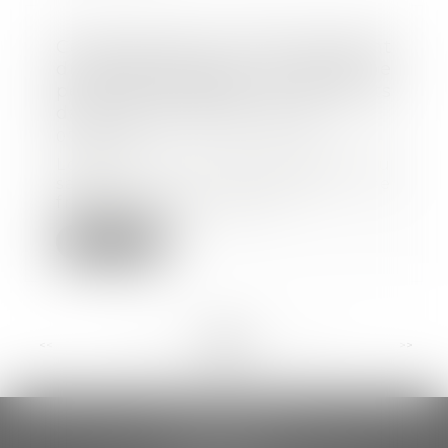
Congés payés et fractionnement
du congé principal : le salarié ne
peut pas renoncer à ses droits
dans son contrat de travail
07/06/2021
Lorsque le congé principal du
salarié est fractionné, ce
fractionnement lui p...
Lire la suite
<<
<
...
34
35
36
37
38
39
40
...
>
>>
CCDA AVOCATS