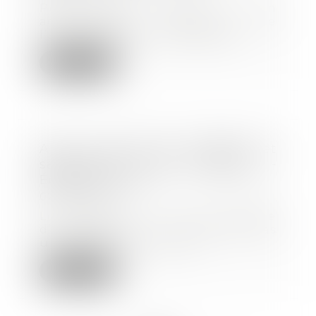
Pour faire face à un
accroissement ponctuel de
l’activité de votre entreprise...
Lire la suite
Ai-je le droit de contrôler et
sanctionner l’état d’ébriété -
Éditions Tissot
02/05/2018
Le recours à un contrôle
d’alcoolémie ne constitue pas
une atteinte à une lib...
Lire la suite