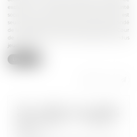
exclusive du tribunal des affaires de sécurité
sociale, c’est la juridiction prud’homale qui est
seule compétente pour statuer sur le bien-fondé
de la rupture du contrat de travail, a jugé la Cour
de cassation dans deux arrêts distincts rendus
jeudi dernier...
Lire la suite
Quel matériel de premiers
secours doit être disponible dans
les entreprises ? - Actualité -
INRS
06/06/2018