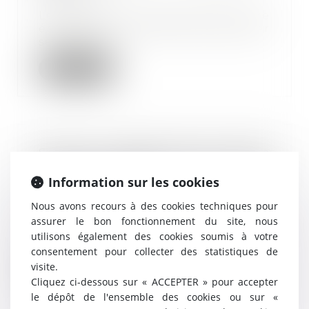
Les lieux de travail doivent être
équipés d'un matériel de premier
secours ad...
Lire la suite
Seule la violation d'une clause
d'exclusivité valable peut justifier
Information sur les cookies
un licenciement
04/06/2018
Nous avons recours à des cookies techniques pour
La clause d’exclusivité prévue
assurer le bon fonctionnement du site, nous
dans le contrat de travail
utilisons également des cookies soumis à votre
renforce l’obligati...
consentement pour collecter des statistiques de
visite.
Lire la suite
Cliquez ci-dessous sur « ACCEPTER » pour accepter
le dépôt de l'ensemble des cookies ou sur «