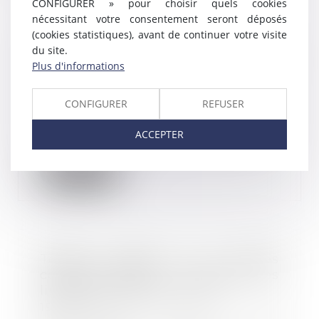
CONFIGURER » pour choisir quels cookies
nécessitant votre consentement seront déposés
(cookies statistiques), avant de continuer votre visite
Faute de réponse de l’employeur,
du site.
le congé sabbatique est réputé
Plus d'informations
accordé
29/05/2018
CONFIGURER
REFUSER
Un salarié est engagé en 2004, et
occupe en dernier lieu les
ACCEPTER
fonctions de dir...
Lire la suite
Temps partiel et heures
complémentaires : respectez les
limites ! - Éditions Tissot
15/05/2018