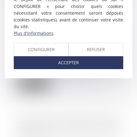
CONFIGURER » pour choisir quels cookies
nécessitant votre consentement seront déposés
(cookies statistiques), avant de continuer votre visite
du site.
Frais de transport domicile-
Plus d'informations
travail : l’incitation à la prise en
charge patronale est reconduite
CONFIGURER
REFUSER
22/01/2024
La loi de finances pour 2024
ACCEPTER
proroge pour une année
supplémentaire certains a...
Lire la suite
Le taux de la cotisation AGS sera
porté à 0,20 % au 1er janvier 2024
18/12/2023