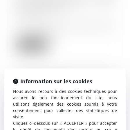
preuve déloyale dans le cadre
d'un licenciement
15/02/2024
Le principe de loyauté dans
l’administration de la preuve est
consacré depuis...
Lire la suite
Droit de la défense et violation
Information sur les cookies
du secret médical
Nous avons recours à des cookies techniques pour
31/01/2024
assurer le bon fonctionnement du site, nous
L’article L 1110-4 alinéa 2 du Code
utilisons également des cookies soumis à votre
de la santé publique protège le
consentement pour collecter des statistiques de
respect à...
visite.
Cliquez ci-dessous sur « ACCEPTER » pour accepter
Lire la suite
le dépôt de l'ensemble des cookies ou sur «