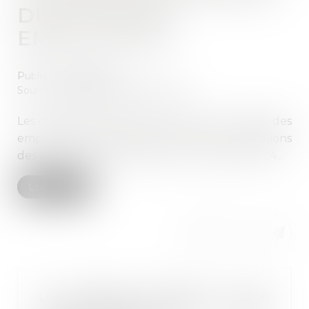
DUES PAR LES
EMPLOYEURS
Publié le :
15/01/2024
Source :
cabinet-rs.expert-infos.com
Les cotisations de Sécurité sociale à la charge des
employeurs augmentent pour les rémunérations
des salariés dues à compter du 1er janvier 2024...
Lire la suite
La possible production d'une