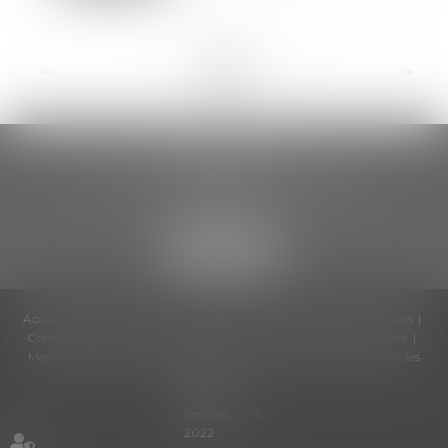
<<
<
...
7
8
9
10
11
12
13
...
>
>>
CCDA AVOCATS
18 rue Gustave Eiffel – 2ème étage
81000 ALBI
Accueil
Cabinet
Équipe
Compétences
Honoraires
Actualités
Contactez-nous
Politique de cookies
Politique de confidentialité
Mentions légales
Plan du site
RDV en ligne
Liens utiles
Articles
Septeo
Digital &
Services ©
2022