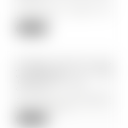
Pour la première fois depuis 2017,
le taux de la cotisation AGS
augmente. A c...
Lire la suite
L’employeur peut offrir le choix
au salarié entre la rupture
conventionnelle et un
licenciement pour faute
08/12/2023
La rupture conventionnelle
permet à l’employeur comme au
salarié de mettre fi...
Lire la suite