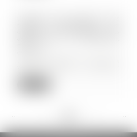
L’obligation de prévention des
risques professionnels est
distincte de la prohibition des
agissements de harcèlement
moral
08/08/2022
Un salarié engagé en qualité de
vendeur sollicite la résiliation
judiciaire d...
Lire la suite
<<
<
...
19
20
21
22
23
24
25
...
>
>>