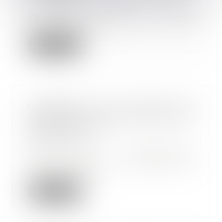
Le régime de la preuve en droit
du travail génère un riche
contentieux. L...
Lire la suite
Certification des services de
prévention et de santé au travail,
mode d'emploi
09/08/2022
Pour garantir l'homogénéité,
l'effectivité et la qualité des
services rendus...
Lire la suite