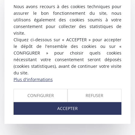
Nous avons recours à des cookies techniques pour
Le salarié n’a pas à être informé
assurer le bon fonctionnement du site, nous
qu’il peut demander des
utilisons également des cookies soumis à votre
précisions sur les motifs du
consentement pour collecter des statistiques de
licenciement
visite.
18/08/2022
Cliquez ci-dessous sur « ACCEPTER » pour accepter
L’employeur n’a pas l’obligation
le dépôt de l'ensemble des cookies ou sur «
d’informer le salarié de son droit
CONFIGURER » pour choisir quels cookies
à demande...
nécessitant votre consentement seront déposés
(cookies statistiques), avant de continuer votre visite
Lire la suite
du site.
Plus d'informations
CONFIGURER
REFUSER
Licenciement : l'employeur peut
ACCEPTER
prendre en compte des éléments
couverts par le secret médical
pour établir la faute du salarié
16/08/2022