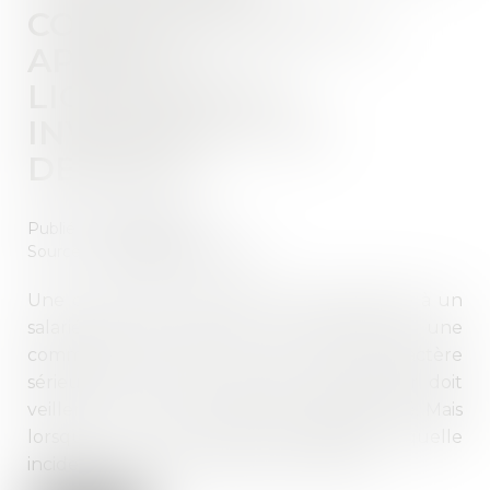
CONVENTIONNELLE
APRÈS LE
LICENCIEMENT
INVALIDE-T-IL CE
DERNIER ?
Publié le :
30/08/2022
Source :
www.editions-tissot.fr
Une convention collective peut permettre à un
salarié de saisir, après son licenciement, une
commission, qui rend un avis sur le caractère
sérieux ou non de la faute. L'employeur doit
veiller à informer le salarié de cette faculté. Mais
lorsqu'il a omis cette information, quelle
incidence sur le licenciement prononcé ?