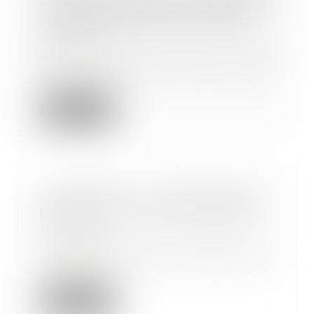
moral est distincte de la prise en
charge de l'accident du travail
30/09/2019
Selon l'article L 451-1 du Code de
sécurité sociale, aucune action
en réparat...
Lire la suite
Conservation de documents en
prévision d'un contrôle URSSAF
25/09/2019
L'entreprise doit conserver les
documents relatifs au calcul des
cotisations...
Lire la suite