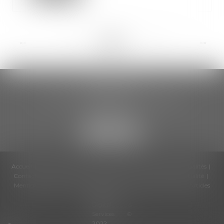
<<
<
...
47
48
49
50
51
52
53
...
>
>>
CCDA AVOCATS
18 rue Gustave Eiffel – 2ème étage
81000 ALBI
Accueil
Cabinet
Équipe
Compétences
Honoraires
Actualités
Contactez-nous
Politique de cookies
Politique de confidentialité
Mentions légales
Plan du site
RDV en ligne
Liens utiles
Articles
Septeo
Digital &
Services ©
2022