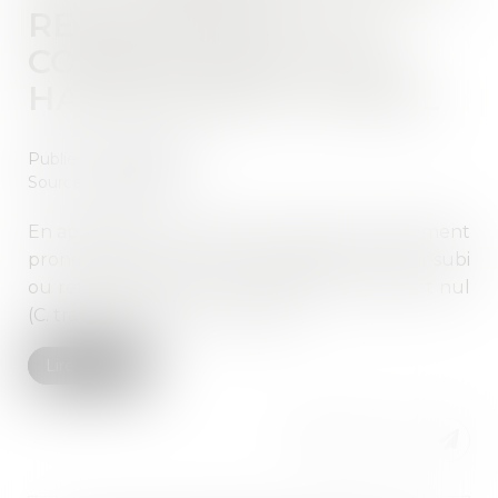
REPROCHÉE EST LA
CONSÉQUENCE D’UN
HARCÈLEMENT MORAL
Publié le :
17/09/2019
Source :
www.efl.fr
En application du Code du travail, le licenciement
prononcé à l'encontre d'un salarié pour avoir subi
ou refusé de subir un harcèlement moral est nul
(C. trav. art. L 1152-2 et L 1152-3)...
Lire la suite