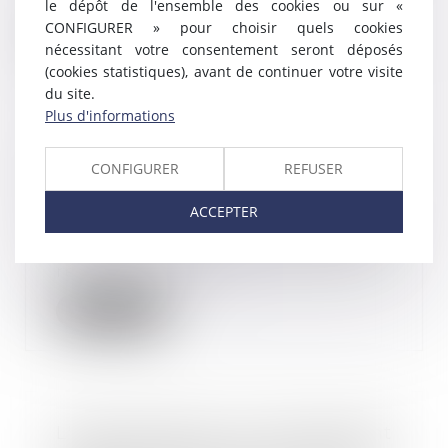
le dépôt de l'ensemble des cookies ou sur «
CONFIGURER » pour choisir quels cookies
Lire la suite
nécessitant votre consentement seront déposés
(cookies statistiques), avant de continuer votre visite
du site.
Plus d'informations
Sanction du salarié pour trop-
CONFIGURER
REFUSER
perçu de salaire non signalé
22/10/2019
ACCEPTER
Si vous vous apercevez que vous
avez fait une erreur dans la
rémunération d’u...
Lire la suite
L'indemnisation du harcèlement