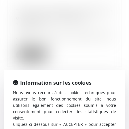
Trajet domicile/lieux d'exécution
du travail et contrepartie
29/10/2019
Dans le cadre de leurs fonctions,
certains de mes salariés sont
amenés à se r...
Lire la suite
Information sur les cookies
Rappels sur le contrôle effectif de
Nous avons recours à des cookies techniques pour
la charge de travail des salariés
assurer le bon fonctionnement du site, nous
en forfait jours
utilisons également des cookies soumis à votre
23/10/2019
consentement pour collecter des statistiques de
Recourir à une convention de
visite.
forfait en jours vous impose de
Cliquez ci-dessous sur « ACCEPTER » pour accepter
respecter certai...