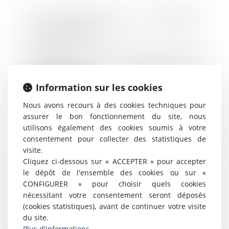
Du Nouveau Sur La Rupture
Conventionnelle
12/09/2018
La Cour de cassation poursuit sa
construction jurisprudentielle
relative à la...
Information sur les cookies
Lire la suite
Nous avons recours à des cookies techniques pour
assurer le bon fonctionnement du site, nous
utilisons également des cookies soumis à votre
consentement pour collecter des statistiques de
visite.
Un salarié, licencié pour
Cliquez ci-dessous sur « ACCEPTER » pour accepter
covoiturage avec une voiture de
le dépôt de l'ensemble des cookies ou sur «
fonction, est débouté en appel
CONFIGURER » pour choisir quels cookies
11/09/2018
nécessitant votre consentement seront déposés
(cookies statistiques), avant de continuer votre visite
Le conseil des prud’hommes, qui
estime les gains à « plusieurs
du site.
milliers d’eur...
Plus d'informations