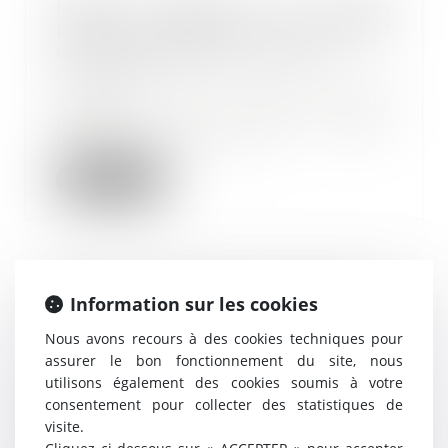
Maladie pendant les congés
payés : l’employeur doit accorder
un report des jours non pris
08/10/2025
Quand un salarié tombe malade
pendant ses congés payés,
l’employeur est-il li...
Lire la suite
Maladie pendant les congés : la
Information sur les cookies
Cour de cassation consacre le
Nous avons recours à des cookies techniques pour
droit au report des jours de
assurer le bon fonctionnement du site, nous
congé payé
utilisons également des cookies soumis à votre
22/09/2025
consentement pour collecter des statistiques de
Par un arrêt du 10 septembre
visite.
2025, la chambre sociale de la