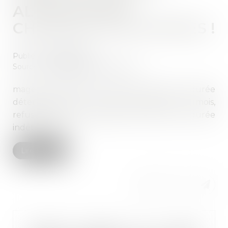
ALLOCATIONS
CHÔMAGE SUPPRIMÉES !
Publié le :
08/09/2025
Source :
cabinet-rs.expert-infos.com
mage les salariés recrutés en contrat à durée
déterminée qui, sur une période de 12 mois,
refusent deux propositions de contrat à durée
indéterminée...
Lire la suite