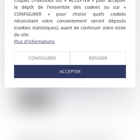
Cliquez ci-dessous sur « ACCEPTER » pour accepter
Cour de cassation...
le dépôt de l'ensemble des cookies ou sur «
CONFIGURER » pour choisir quels cookies
Lire la suite
nécessitant votre consentement seront déposés
(cookies statistiques), avant de continuer votre visite
du site.
Plus d'informations
Contrôle URSSAF : production des
CONFIGURER
REFUSER
justificatifs et procès équitable
22/09/2025
ACCEPTER
Une cotisante reproche à un
arrêt de valider le chef de
redressement que l’UR...
Lire la suite
Temps partiel thérapeutique :