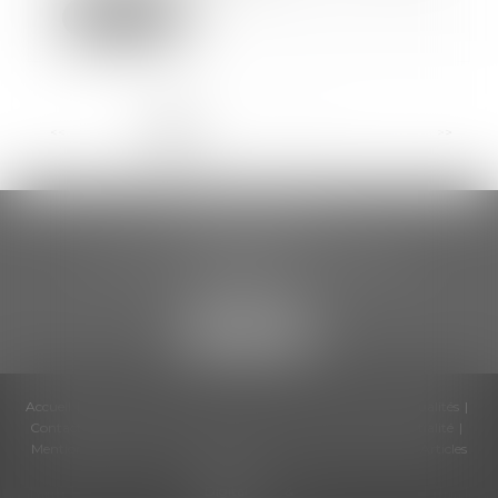
Lire la suite
<<
<
1
2
3
4
5
6
7
...
>
>>
CCDA AVOCATS
18 rue Gustave Eiffel – 2ème étage
81000 ALBI
Accueil
Cabinet
Équipe
Compétences
Honoraires
Actualités
Contactez-nous
Politique de cookies
Politique de confidentialité
Mentions légales
Plan du site
RDV en ligne
Liens utiles
Articles
Septeo
Digital &