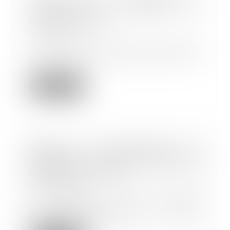
l’attestation de salaire est
toujours requise !
01/09/2025
Les employeurs dont les salariés
relèvent du régime général de la
Sécurité so...
Lire la suite
Rupture conventionnelle et
licenciement : quelle indemnité
est due au salarié ?
19/08/2025
La signature d’une rupture
conventionnelle avec un salarié
n’empêche pas son...