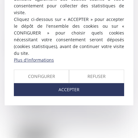
destinataires du délai imparti
consentement pour collecter des statistiques de
avant renvoi
visite.
16/09/2024
Cliquez ci-dessous sur « ACCEPTER » pour accepter
Lorsque la CPAM engage des
le dépôt de l'ensemble des cookies ou sur «
investigations avant de statuer
CONFIGURER » pour choisir quels cookies
sur le caractère p...
nécessitant votre consentement seront déposés
(cookies statistiques), avant de continuer votre visite
Lire la suite
du site.
Plus d'informations
CONFIGURER
REFUSER
La contre-visite médicale :
ACCEPTER
comment l'organiser, quelles
conclusions en tirer ?
09/09/2024
L'employeur qui maintient tout
ou partie de la rémunération
d’un salarié mala...
Lire la suite