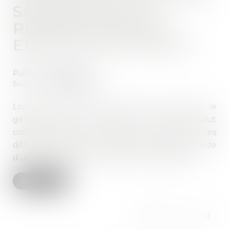
SALARIÉ MIS À LA
RETRAITE PAR SON
EMPLOYEUR EN 2024 ?
Publié le :
23/09/2024
Source :
www.legisocial.fr
Lors de la mise à la retraite d’un salarié, le
gestionnaire doit réaliser un solde de tout
compte. Notre fiche pratique vous décrit les
différentes étapes vous sont proposées à l’aide
d’un exemple concret, chiffré et commenté...
Lire la suite