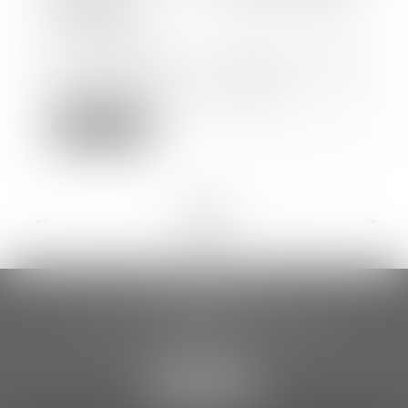
syndicale
22/07/2024
En matière de preuve d’une
discrimination dans le
contentieux prud’homal, le...
Lire la suite
<<
<
...
4
5
6
7
8
9
10
...
>
>>
CCDA AVOCATS
18 rue Gustave Eiffel – 2ème étage
81000 ALBI