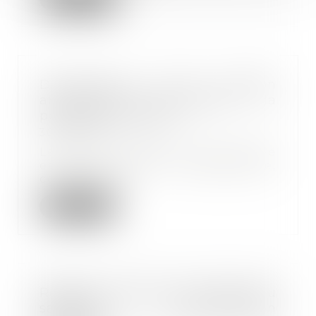
Dissimulation d’une relation
amoureuse entre salariés : la
possible faute grave
30/08/2024
Le droit au respect à la vie privée
est une liberté fondamentale,
consacrée n...
Lire la suite
Retenues indues sur le salaire du
salarié et discrimination