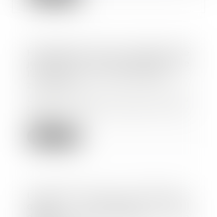
Harcèlement moral : l’absence de
justification des agissements de
l’employeur lui est imputable
25/03/2025
Le harcèlement moral en droit du
travail est défini à l'article L 1152-
1 du C...
Lire la suite
Licenciement pour inaptitude :
quand l’employeur est-il