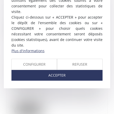
utilisons également des cookies soumis à votre
31/03/2025
consentement pour collecter des statistiques de
La Cour de cassation rappelle les
visite.
conditions d'application de la
Cliquez ci-dessous sur « ACCEPTER » pour accepter
déduction fo...
le dépôt de l'ensemble des cookies ou sur «
CONFIGURER » pour choisir quels cookies
Lire la suite
nécessitant votre consentement seront déposés
(cookies statistiques), avant de continuer votre visite
du site.
Plus d'informations
Nullité d'une convention de
CONFIGURER
REFUSER
forfait en jours : impact sur les
heures supplémentaires et
ACCEPTER
indemnités
26/03/2025
La convention de forfait en jours
permet d'aménager le temps de
travail d'un...
Lire la suite