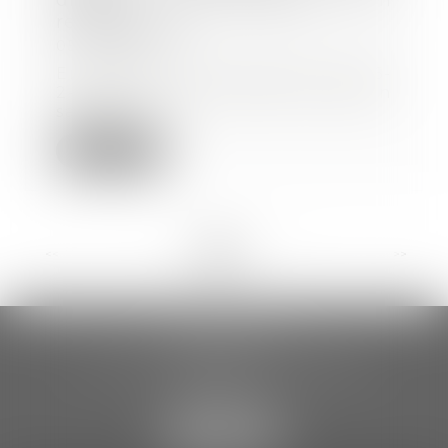
dispensé de rechercher un
reclassement ?
05/03/2025
En application de l’article L 1226-
2-1 du Code du travail, lorsqu’un
salarié...
Lire la suite
<<
<
1
2
3
4
5
6
7
...
>
>>
CCDA AVOCATS
18 rue Gustave Eiffel – 2ème étage
81000 ALBI