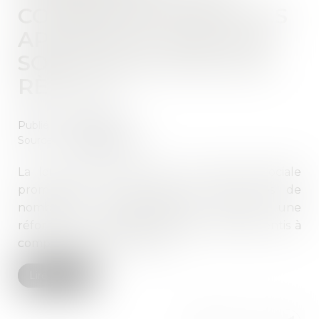
COTISATIONS POUR LES
APPRENTIS : QUELLES
SONT LES NOUVELLES
RÈGLES ?
Publié le :
10/03/2025
Source :
www.legisocial.fr
La loi de financement de la Sécurité Sociale
promulguée le 28 février 2025, après de
nombreux rebondissements, prévoit une
réforme des cotisations salariales des apprentis à
compter du 1er mars 2025...
Lire la suite