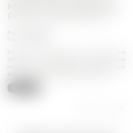
MARGE DE MANŒUVRE
POUR L’EMPLOYEUR ?
Publié le :
19/04/2022
Source :
www.efl.fr
En cas de litige, les juges ne peuvent pas
demander à l’employeur de justifier une
interdiction de l’alcool dans l’entreprise en faisant
état des risques déjà réalisés dans le passé.
Lire la suite