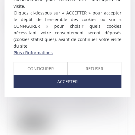
l’administration de la demande
visite.
d’homologation de la...
Cliquez ci-dessous sur « ACCEPTER » pour accepter
le dépôt de l'ensemble des cookies ou sur «
Lire la suite
CONFIGURER » pour choisir quels cookies
nécessitant votre consentement seront déposés
(cookies statistiques), avant de continuer votre visite
du site.
Plus d'informations
Obligation patronale de cotiser à
hauteur de 1,5 % en matière de
CONFIGURER
REFUSER
prévoyance des cadres : prise en
compte du financement au
ACCEPTER
régime de « frais de santé »
21/04/2022
Pour vérifier si l'employeur
respecte son obligation de
cotiser en matière de...
Lire la suite