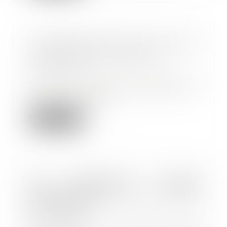
Un PSE peut suivre une rupture
conventionnelle collective
13/04/2022
Une entreprise peut mettre en
œuvre un plan de sauvegarde de
l’emploi immédia...
Lire la suite
La protection sociale
complémentaire fait son entrée
dans le BOSS
07/04/2022