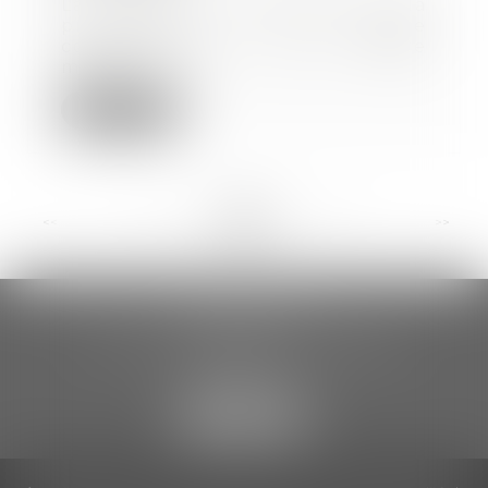
La rubrique consacrée à la
protection sociale
complémentaire vient d’être
mis...
Lire la suite
<<
<
...
25
26
27
28
29
30
31
...
>
>>
CCDA AVOCATS
18 rue Gustave Eiffel – 2ème étage
81000 ALBI